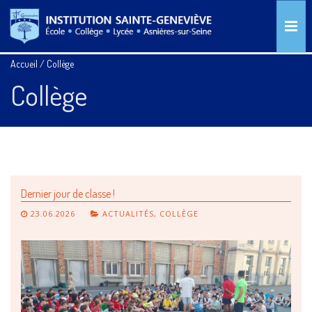
Accueil
/
Collège
Collège
Dernier jour de classe !
23.06.2026
ACTUALITÉS
,
COLLÈGE