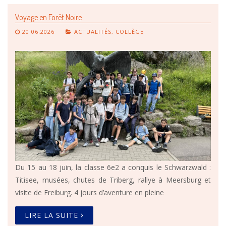
Voyage en Forêt Noire
20.06.2026
ACTUALITÉS
,
COLLÈGE
Du 15 au 18 juin, la classe 6e2 a conquis le Schwarzwald :
Titisee, musées, chutes de Triberg, rallye à Meersburg et
visite de Freiburg. 4 jours d’aventure en pleine
LIRE LA SUITE