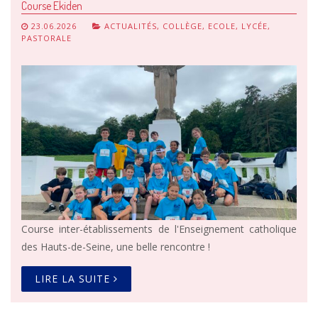
Course Ekiden
23.06.2026
ACTUALITÉS
,
COLLÈGE
,
ECOLE
,
LYCÉE
,
PASTORALE
Course inter-établissements de l'Enseignement catholique
des Hauts-de-Seine, une belle rencontre !
LIRE LA SUITE