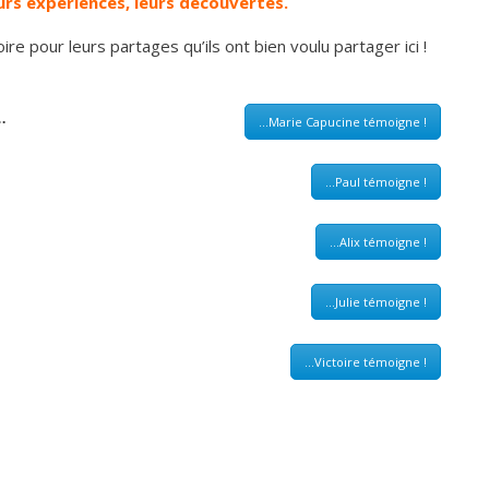
urs expériences, leurs découvertes.
toire pour leurs partages qu’ils ont bien voulu partager ici !
…
...Marie Capucine témoigne !
...Paul témoigne !
...Alix témoigne !
...Julie témoigne !
...Victoire témoigne !