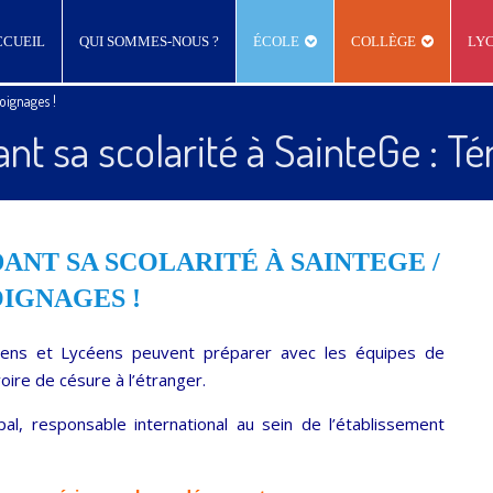
CCUEIL
QUI SOMMES-NOUS ?
ÉCOLE
COLLÈGE
LY
oignages !
dant sa scolarité à SainteGe : T
ANT SA SCOLARITÉ À SAINTEGE /
IGNAGES !
iens et Lycéens peuvent préparer avec les équipes de
oire de césure à l’étranger.
l, responsable international au sein de l’établissement