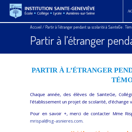
A
Accueil
/
Partir à l’étranger pendant sa scolarité à SainteGe : Tém
Partir à l’étranger pen
PARTIR À L’ÉTRANGER PEND
TÉMO
Chaque année, des élèves de SainteGe, Collég
l’établissement un projet de scolarité, d’échange v
Pour en savoir +, merci de contacter Mme Rispa
mrispal@sg-asnieres.com
.