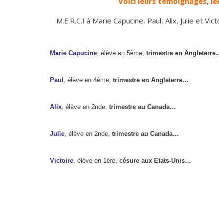
Voici leurs témoignages, le
M.E.R.C.I à Marie Capucine, Paul, Alix, Julie et Vic
Marie Capucine
, élève en 5ème,
trimestre en Angleterre
Paul
, élève en 4ème,
trimestre en Angleterre…
Alix
, élève en 2nde,
trimestre au Canada…
Julie
, élève en 2nde,
trimestre au Canada…
Victoire
, élève en 1ère,
césure aux Etats-Unis…