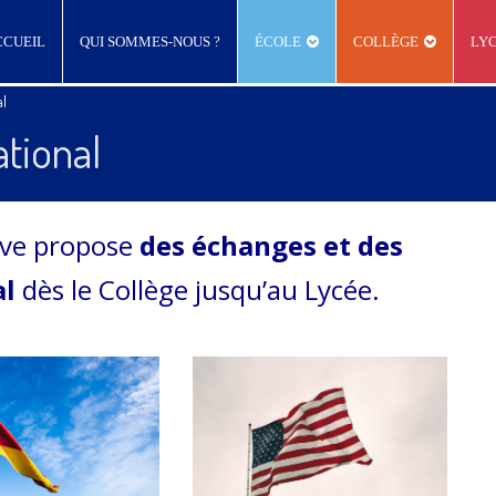
CCUEIL
QUI SOMMES-NOUS ?
ÉCOLE
COLLÈGE
LY
al
ational
iève propose
des échanges et des
al
dès le Collège jusqu’au Lycée.