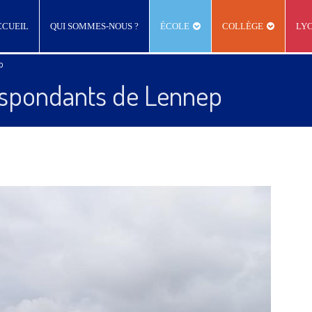
CCUEIL
QUI SOMMES-NOUS ?
ÉCOLE
COLLÈGE
LY
p
espondants de Lennep