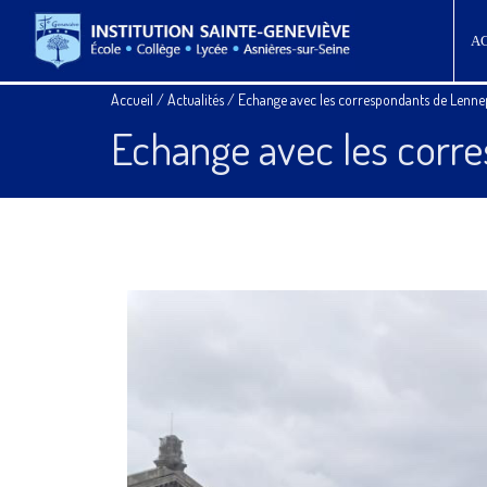
A
Accueil
/
Actualités
/
Echange avec les correspondants de Lenne
Echange avec les corr