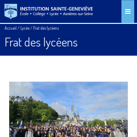
Accueil
/
Lycée
/
Frat des lycéens
Frat des lycéens