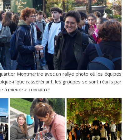
quartier Montmartre avec un rallye photo où les équipes
 pique-nique rassérénant, les groupes se sont réunis par
re à mieux se connaitre!