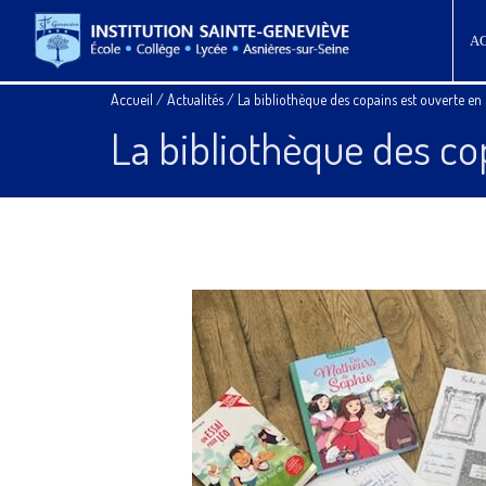
A
Accueil
/
Actualités
/
La bibliothèque des copains est ouverte en 
La bibliothèque des cop