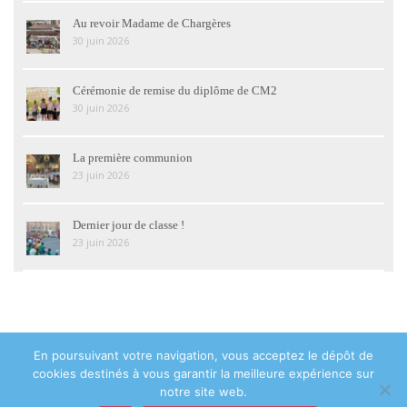
Au revoir Madame de Chargères
30 juin 2026
Cérémonie de remise du diplôme de CM2
30 juin 2026
La première communion
23 juin 2026
Dernier jour de classe !
23 juin 2026
En poursuivant votre navigation, vous acceptez le dépôt de
© 2018 Institution Sainte Geneviève Asnières-sur-Seine - 48 avenue de
cookies destinés à vous garantir la meilleure expérience sur
la Marne 92600 Asnières-sur-Seine - Tél : 01 47 93 05 28 -
Contact
notre site web.
Mentions légales
|
Politique de confidentialité
|
Plan du site