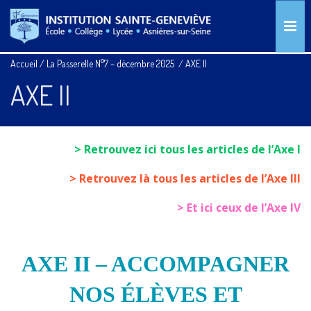
Accueil
/
La Passerelle N°7 – décembre 2025
/
AXE II
AXE II
>
Retrouvez ici tous les articles de l’Axe I
> Retrouvez là tous les articles de l’Axe III
> Et ici ceux de l’Axe IV
AXE II – ACCOMPAGNER
NOS ÉLÈVES ET