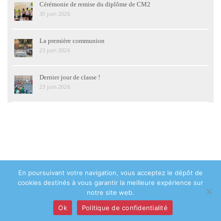
Cérémonie de remise du diplôme de CM2
30 juin 2026
La première communion
23 juin 2026
Dernier jour de classe !
23 juin 2026
En poursuivant votre navigation, vous acceptez le dépôt de
© 2018 Institution Sainte Geneviève Asnières-sur-Seine - 48 avenue de
cookies destinés à vous garantir la meilleure expérience sur
la Marne 92600 Asnières-sur-Seine - Tél : 01 47 93 05 28 -
Contact
notre site web.
Mentions légales
|
Politique de confidentialité
|
Plan du site
Ok
Politique de confidentialité
Création du site :
NDSI