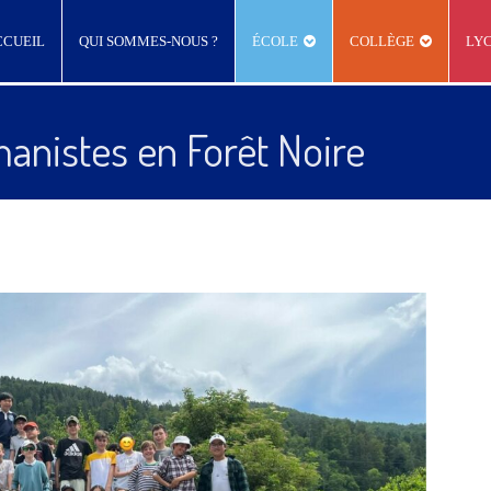
CCUEIL
QUI SOMMES-NOUS ?
ÉCOLE
COLLÈGE
LY
anistes en Forêt Noire