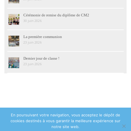
Cérémonie de remise du diplôme de CM2
30 juin 2026
La première communion
23 juin 2026
Dernier jour de classe !
23 juin 2026
En poursuivant votre navigation, vous acceptez le dépôt de
© 2018 Institution Sainte Geneviève Asnières-sur-Seine - 48 avenue de
cookies destinés à vous garantir la meilleure expérience sur
la Marne 92600 Asnières-sur-Seine - Tél : 01 47 93 05 28 -
Contact
notre site web.
Mentions légales
|
Politique de confidentialité
|
Plan du site