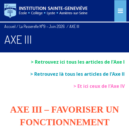
Accueil
/
La Passerelle N°9 – Juin 2026
/
AXE III
AXE III
> Retrouvez ici tous les articles de l’Axe I
> Retrouvez là tous les articles de l’Axe II
> Et ici ceux de l’Axe IV
AXE III –
FAVORISER UN
FONCTIONNEMENT