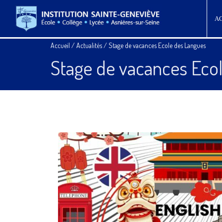
A
Accueil
/
Actualités
/
Stage de vacances Ecole des Langues
Stage de vacances Eco