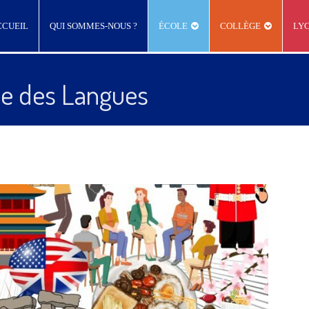
CCUEIL
QUI SOMMES-NOUS ?
ÉCOLE
COLLÈGE
LY
le des Langues