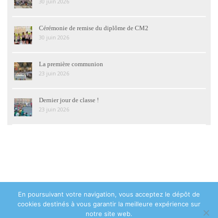
30 juin 2026
Cérémonie de remise du diplôme de CM2
30 juin 2026
La première communion
23 juin 2026
Dernier jour de classe !
23 juin 2026
En poursuivant votre navigation, vous acceptez le dépôt de
© 2018 Institution Sainte Geneviève Asnières-sur-Seine - 48 avenue de
cookies destinés à vous garantir la meilleure expérience sur
la Marne 92600 Asnières-sur-Seine - Tél : 01 47 93 05 28 -
Contact
notre site web.
Mentions légales
|
Politique de confidentialité
|
Plan du site